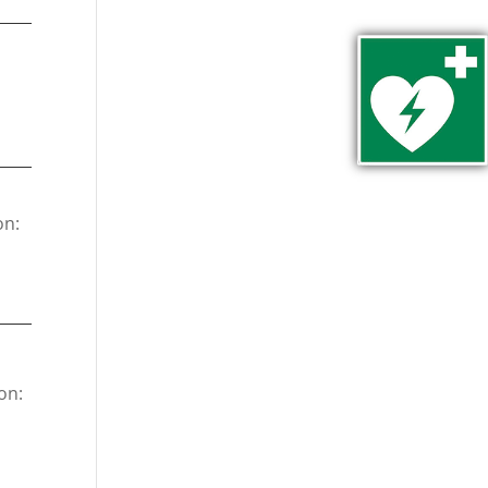
on:
on: