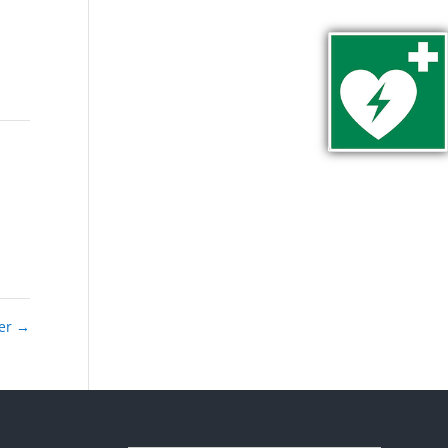
rer
→